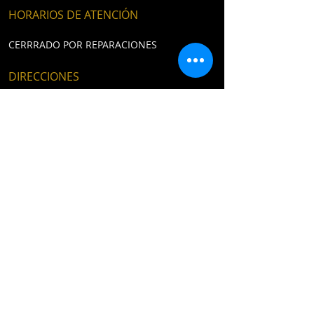
HORARIOS DE ATENCIÓN
CERRRADO POR REPARACIONES
DIRECCIONES
Peñuelas Norte 33, Costanera esquina
Peñuelas, Coquimbo​
E /
newpirats.chile@gmail.com