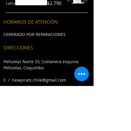
$2.790
Latte
HORARIOS DE ATENCIÓN
CERRRADO POR REPARACIONES
DIRECCIONES
Peñuelas Norte 33, Costanera esquina
Peñuelas, Coquimbo​
E /
newpirats.chile@gmail.com